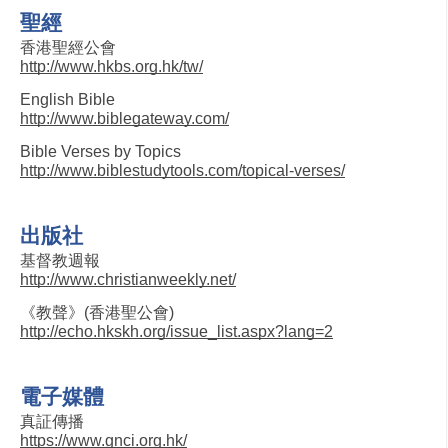
聖經
香港聖經公會
http://www.hkbs.org.hk/tw/
English Bible
http://www.biblegateway.com/
Bible Verses by Topics
http://www.biblestudytools.com/topical-verses/
出版社
基督教週報
http://www.christianweekly.net/
《教聲》
(
香港聖公會
)
http://echo.hkskh.org/issue_list.aspx?lang=2
電子媒體
真証傳播
https://www.gnci.org.hk/