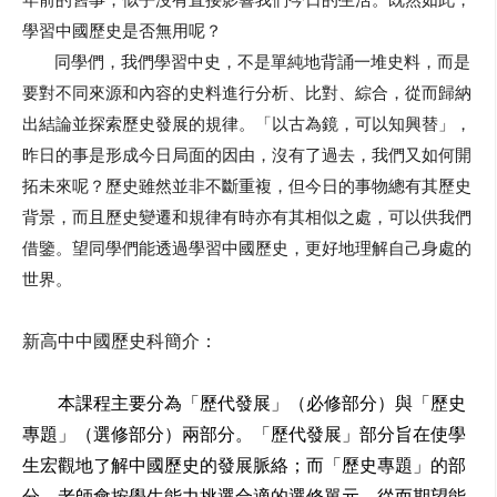
學習中國歷史是否無用呢？
同學們，我們學習中史，不是單純地背誦一堆史料，
而是
要對不同來源和內容的史料進行分析、比對、綜合，
從而歸納
出結論並探索歷史發展的規律。「以古為鏡，可以知興替」
，
昨日的事是形成今日局面的因由，沒有了過去，
我們又如何開
拓未來呢？歷史雖然並非不斷重複，
但今日的事物總有其歷史
背景，
而且歷史變遷和規律有時亦有其相似之處，可以供我們
借鑒。
望同學們能透過學習中國歷史，更好地理解自己身處的
世界。
新高中中國歷史科簡介：
本課程主要分為「歷代發展」（必修部分）與「歷史
專題」（
選修部分）兩部分。「歷代發展」
部分旨在使學
生宏觀地了解中國歷史的發展脈絡；而「歷史專題」
的部
分，
老師會按學生能力挑選合適的選修單元
，
從而期望能