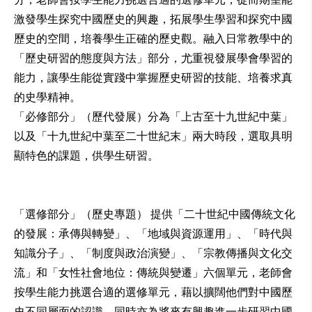
激發學生探究中國歷史的興趣，
拓展學生學習和探究中國
歷史的空間，培養學生正確的歷史觀。
融入日常教學中的
「歷史研習的態度與方法」部分，
尤重視發展學會學習的
能力，
讓學生能從實踐中掌握歷史研習的技能、培養求真
的史學精神。
「必修部分」（歷代發展）分為「上古至十九世紀中葉」
以及「
十九世紀中葉至二十世紀末」兩大時段，選取具明
顯特色的課題，
供學生研習。
「選修部分」（歷史專題） 提供「二十世紀中國傳統文化
的發展：承傳與轉變」、「
地域與資源運用」、「時代與
知識分子」、「制度與政治演變」、「
宗教傳播與文化交
流」和「女性社會地位：傳統與變遷」六個單元，
老師會
按學生能力挑選合適的選修單元，
藉以擴闊他們對中國歷
史不同層面的認識，
同時亦為將來有興趣進一步研習中國